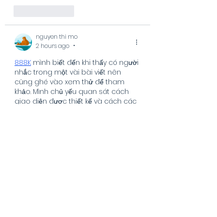
Like
Reply
nguyen thi mo
2 hours ago
•
888K
 mình biết đến khi thấy có người 
nhắc trong một vài bài viết nên 
cũng ghé vào xem thử để tham 
khảo. Mình chủ yếu quan sát cách 
giao diện được thiết kế và cách các 
mục nội dung được sắp xếp, chưa 
tìm hiểu quá chi tiết. Ấn tượng ban 
đầu là trang có bố cục khá thoáng, 
các khu vực được phân chia hợp lý 
nên việc theo dõi thông tin tương 
đối dễ dàng. Những danh mục…
Show More
Like
Reply