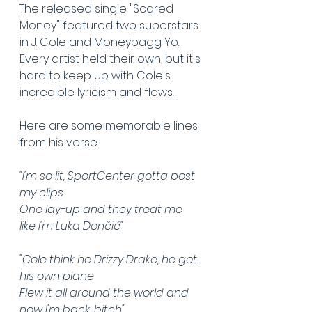
The released single "Scared 
Money" featured two superstars 
in J. Cole and Moneybagg Yo. 
Every artist held their own, but it's 
hard to keep up with Cole's 
incredible lyricism and flows.
Here are some memorable lines 
from his verse:
"I'm so lit, SportCenter gotta post 
my clips 
One lay-up and they treat me 
like I'm Luka Dončić"
"Cole think he Drizzy Drake, he got 
his own plane 
Flew it all around the world and 
now I'm back, bitch"