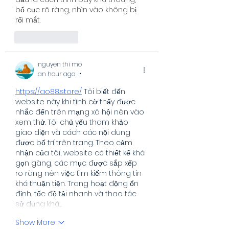
bố cục rõ ràng, nhìn vào không bị 
rối mắt.
Like
Reply
nguyen thi mo
an hour ago
•
https://ao88.store/
 Tôi biết đến 
website này khi tình cờ thấy được 
nhắc đến trên mạng xã hội nên vào 
xem thử. Tôi chủ yếu tham khảo 
giao diện và cách các nội dung 
được bố trí trên trang. Theo cảm 
nhận của tôi, website có thiết kế khá 
gọn gàng, các mục được sắp xếp 
rõ ràng nên việc tìm kiếm thông tin 
khá thuận tiện. Trang hoạt động ổn 
định, tốc độ tải nhanh và thao tác 
sử dụng khá…
Show More