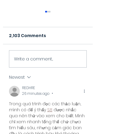
2,103 Comments
Best Websites for
The 21 Best Sn
Write a comment...
Concert Tickets
Songs (Our Play
(Updated 2026)
Newest
REGHRE
26 minutes ago
•
Trong quá trình đọc các thảo luận, 
mình có để ý thấy 
S8
 được nhắc 
qua nên thử vào xem cho biết. Mình 
chỉ xem nhanh tổng thể chứ chưa 
tìm hiểu sâu, nhưng cảm giác ban 
đầu là cách trình bày khá thoáng, 