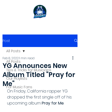
Post
All Posts
Feb 8, 2022
1 min read
All Posts
YG Announces New
Tips & Tricks for Musicians
Album Titled "Pray for
Our Playlists
Me"
For Music Fans
On Friday, California rapper YG 
dropped the first single off of his 
upcoming album 
Pray for Me
.