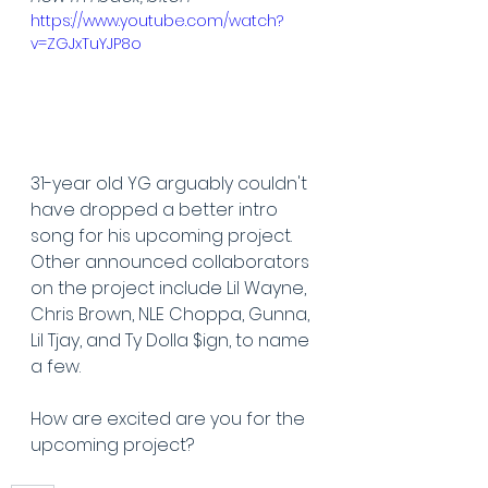
https://www.youtube.com/watch?
v=ZGJxTuYJP8o
31-year old YG arguably couldn't 
have dropped a better intro 
song for his upcoming project. 
Other announced collaborators 
on the project include Lil Wayne, 
Chris Brown, NLE Choppa, Gunna, 
Lil Tjay, and Ty Dolla $ign, to name 
a few.
How are excited are you for the 
upcoming project?